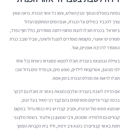
נפתח במפלס הנמוך מבין השלש, והוא כל אזור הכנרת. נראה שאין
צורך להכביר במילים על הכנרת, אגם המים המתוקים הגדול
בישראל. בכנרת תוכלו להנות מחופי רחצה מוסדרים, כולל חוף נפרד,
ספורט ימי אתגרי, מקומות מוסדרים למנגל ולשינה, שביל סובב כנרת
המוסדר לרכיבת אופניים, ועוד.
בטיילת הנמצאת בטבריה תוכלו למצוא מסעדות כשרות (כל אחד
לפי מנהגו), אטרקציות לילדים, מופע מים, וכן מדיד מים גדול שבו
תוכלו לראות את מפלס הכנרת בזמן אמת.
אם הדירה לשבת בטבריה שלכם נמצאת באזור זה תוכלו גם לבקר
בכמה קברי צדיקים מפורסמים בהם קבר רבי מאיר בעל הנס,
שנמצא ממש מול הכינרת, וסביב קברו יש בית כנסת גדול. במקום
קבורים גם תלמידיו- סומכוס, ורבי שמעון בן אלעזר. בשטח מלון גני
חמת באזור קבורים רב כהנא ורב ירמיה, וליד בית הקברות הסמוך