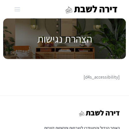
Ski
t
conten
הצהרת נגישות
[d4s_accessibility]
האתר הגדול והמעודכן לשבתות ותקופות קצרות.