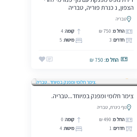
הצפון, נ כנרת פוריה, טבריה
טבריה
החל מ
: 750 ₪
קומה
: 4
חדרים
: 3
מיטות
: 5
החל מ
: 750 ₪
אמצע שבוע
בין הזמנים
חגים
5.0
סופ"ש (כולל חמישי)
שבתות
(1)
צימר חלומי ומפנק במיוחד...טבריה.
נוף כינרת, טבריה
החל מ
: 490 ₪
קומה
: 0
חדרים
: 1
מיטות
: 4