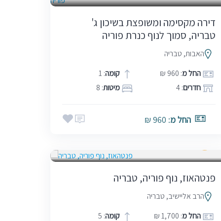
דירה מקסימה ומשופצת בשיכון ג'
טבריה, סמוך לנוף כנרת פוריה
האבות, טבריה
החל מ
: 960 ₪
קומה
: 1
חדרים
: 4
מיטות
: 8
החל מ
: 960 ₪
אמצע שבוע
בין הזמנים
חגים
5.0
מלונות ומתחמי אירוח
סופ"ש (כולל חמישי)
שבתות
(2)
פנטהאוז, נוף פוריה, טבריה
הרב אליישיב, טבריה
החל מ
: 1,700 ₪
קומה
: 5