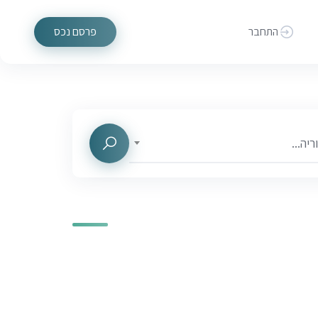
התחבר
פרסם נכס
יה...