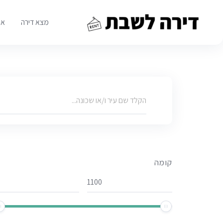
Ski
t
מצא דירה
או
conten
קומה