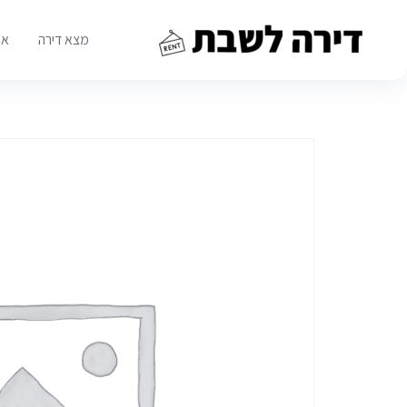
Ski
t
מצא דירה
או
conten