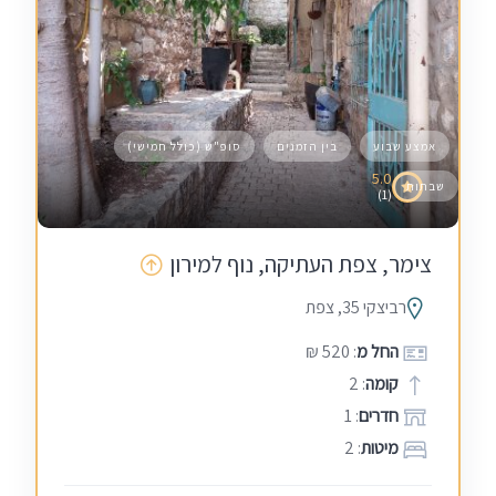
אמצע שבוע
בין הזמנים
סופ"ש (כולל חמישי)
5.0
שבתות
(1)
צימר, צפת העתיקה, נוף למירון
רביצקי 35, צפת
החל מ
: 520 ₪
קומה
: 2
חדרים
: 1
מיטות
: 2