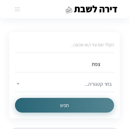
Ski
t
conten
בחר קטגוריה...
חפש