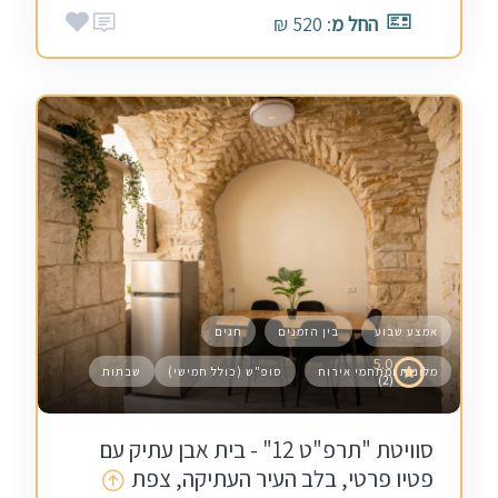
החל מ
: 520 ₪
אמצע שבוע
בין הזמנים
חגים
5.0
מלונות ומתחמי אירוח
סופ"ש (כולל חמישי)
שבתות
(2)
סוויטת "תרפ"ט 12" - בית אבן עתיק עם
פטיו פרטי, בלב העיר העתיקה, צפת