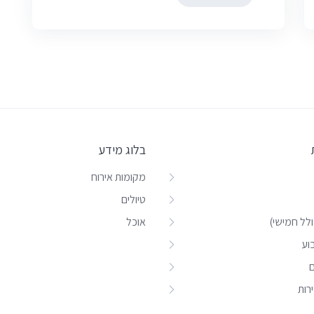
היה:
הוא:
₪800.00.
₪550.00.
בלוג מידע
מקומות אירוח
טיולים
לל חמישי)
אוכל
וע
ם
רות