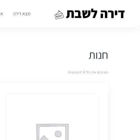
Ski
t
מצא דירה
או
conten
חנות
מציגים את כל ⁦6⁩ התוצאות