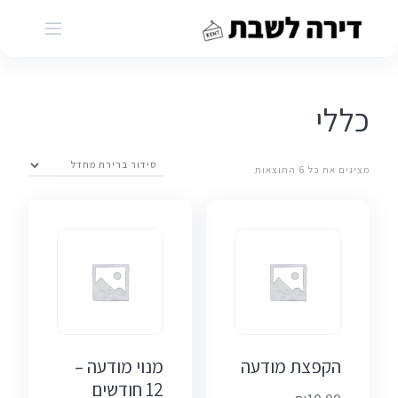
Ski
t
conten
כללי
מציגים את כל ⁦6⁩ התוצאות
הקפצת מודעה
מנוי מודעה –
12 חודשים