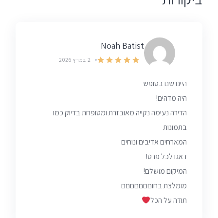
Noah Batist
2 במרץ 2026
היינו שם בסופש
היה מדהים!
הדירה נעימה נקייה מאובזרת ומטופחת בדיוק כמו
בתמונות
המארחים אדיבים ונוחים
דאגו לכל פרט!
המיקום מושלם!
מומלצת בחוםםםםםםם
תודה על הכל