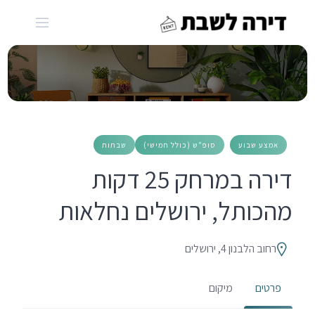
Ski
t
conten
אמצע שבוע
סופ"ש (כולל חמישי)
שבתות
דירה במרחק 25 דקות
מהכותל, ירושלים נחלאות
רחוב הלבנון 4, ירושלים
פרטים
מיקום