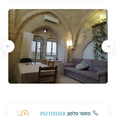
5.0
מספר טלפון
:
0527191018
(9)