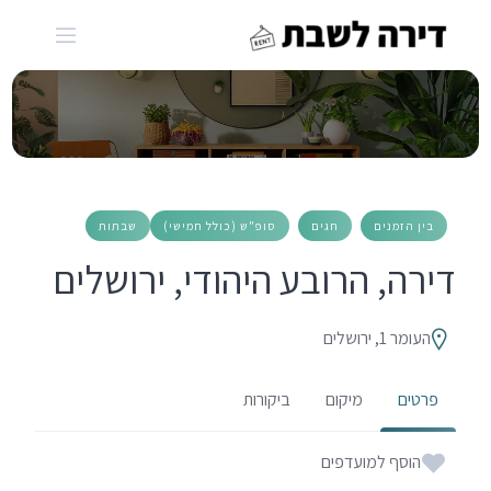
Ski
t
conten
בין הזמנים
חגים
סופ"ש (כולל חמישי)
שבתות
דירה, הרובע היהודי, ירושלים
העומר 1, ירושלים
פרטים
מיקום
ביקורות
הוסף למועדפים