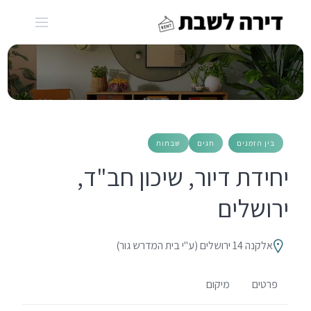
Ski
t
conten
בין הזמנים
חגים
שבתות
יחידת דיור, שיכון חב"ד,
ירושלים
אלקנה 14 ירושלים (ע"י בית המדרש גור)
פרטים
מיקום