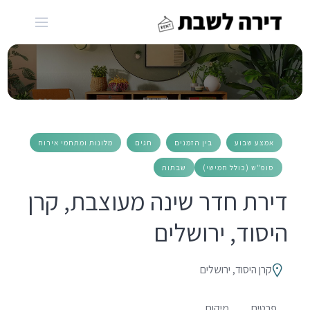
Ski
t
conten
אמצע שבוע
בין הזמנים
חגים
מלונות ומתחמי אירוח
סופ"ש (כולל חמישי)
שבתות
דירת חדר שינה מעוצבת, קרן
היסוד, ירושלים
קרן היסוד, ירושלים
פרטים
מיקום