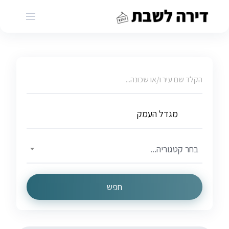
Ski
t
conten
בחר קטגוריה...
חפש