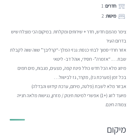
חדרים
: 1
מיטות
: 2
צימר מהמם חדש, חדר + שירותים ומקלחת. במיקום הכי מוצלח שיש
בדרום העיר
אזור חרדי סמוך לבתי כנסת: גנזי המלך-“קרליבך” שווה שווה לקבלת
שבת…. “אזמרה”- חסידי, אוהל דב- ליטאי
מיזוג מלא הכל חדש כולל פינת קפה, מצעים, מגבות, מים חמים
בכל זמן (מערכת גז), מקרר, גז לבישול…
אבזור מלא לשבת (פלטה, מיחם, ערכת קידוש והבדלה)
מיועד לזוג (+1) אפשרי למיטת תינוק / מזרון, נגישות מלאה חנייה
צמודה חינם.
מיקום