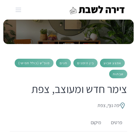
Ski
t
conten
אמצע שבוע
בין הזמנים
חגים
סופ"ש (כולל חמישי)
שבתות
צימר חדש ומעוצב, צפת
יפה נוף, צפת
פרטים
מיקום