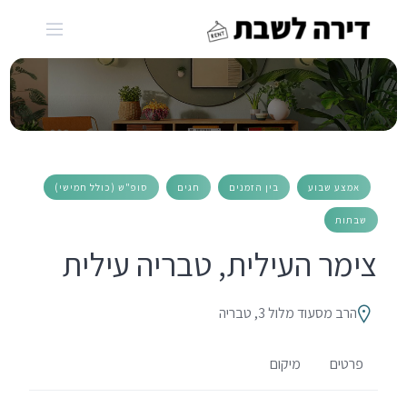
Ski
t
conten
אמצע שבוע
בין הזמנים
חגים
סופ"ש (כולל חמישי)
שבתות
צימר העילית, טבריה עילית
הרב מסעוד מלול 3, טבריה
פרטים
מיקום