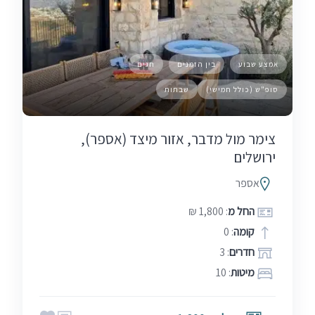
אמצע שבוע
בין הזמנים
חגים
סופ"ש (כולל חמישי)
שבתות
צימר מול מדבר, אזור מיצד (אספר),
ירושלים
אספר
החל מ
: 1,800 ₪
קומה
: 0
חדרים
: 3
מיטות
: 10