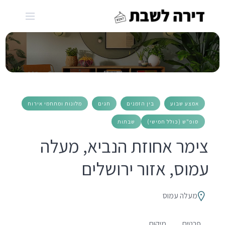
Ski
t
conten
אמצע שבוע
בין הזמנים
חגים
מלונות ומתחמי אירוח
סופ"ש (כולל חמישי)
שבתות
צימר אחוזת הנביא, מעלה
עמוס, אזור ירושלים
מעלה עמוס
פרטים
מיקום