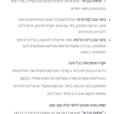
ב
"אחוזת הנביא"
תמצאו שני צימרים מעוצבים בקפידה, שכל אחד
מהם מספק חוויה ייחודית:
צימר עם ג'קוזי פרטי:
מפלט מושלם לזוגות המחפשים פרטיות
ורוגע. הג'קוזי המפנק, יחד עם עיצוב יוקרתי ומרגיע, יגרמו לכם
להרגיש כמו מלכים.
צימר עם בריכה פרטית:
חוויה אידיאלית להתענג בבריכת זרמים
מחוממת, הבריכה מוקפת פרטיות מוחלטת ומאפשרת לכם
להשתחרר באמת.
יוקרה שמורגשת בכל פינה
כל פרט בצימרים נבחר בקפידה: מהריהוט היוקרתי ועד האלמנטים
המשלימים שיוצרים אווירה מושלמת של נופש וסטייל. המקום
מתוחזק ברמה הגבוהה ביותר, והניקיון המוקפד יגרום לכם להרגיש
שאתם במקום שנבנה במיוחד בשבילכם.
חוויית נופש שתרצו לחזור אליה שוב ושוב
ב
"אחוזת הנביא"
תמצאו בדיוק את מה שאתם צריכים כדי לברוח