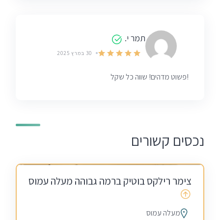
תמר י.
30 במרץ 2025
!פשוט מדהים! שווה כל שקל
אמצע שבוע
בין הזמנים
חגים
נכסים קשורים
5.0
מלונות ומתחמי אירוח
סופ"ש (כולל חמישי)
שבתות
(1)
צימר רילקס בוטיק ברמה גבוהה מעלה עמוס
מעלה עמוס