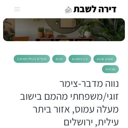
Ski
t
conten
אמצע שבוע
בין הזמנים
חגים
סופ"ש (כולל חמישי)
שבתות
נווה מדבר-צימר
זוגי/משפחתי מהמם בישוב
מעלה עמוס, אזור ביתר
עילית, ירושלים