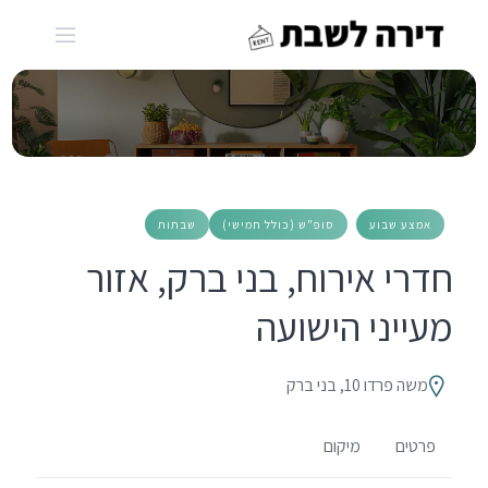
Ski
t
conten
אמצע שבוע
סופ"ש (כולל חמישי)
שבתות
חדרי אירוח, בני ברק, אזור
מעייני הישועה
משה פרדו 10, בני ברק
פרטים
מיקום