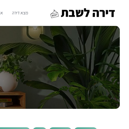
Ski
t
מצא דירה
או
conten