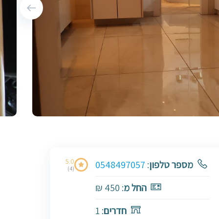
5.0
מספר טלפון
:
0548497057
(4)
החל מ
: 450 ₪
חדרים
: 1