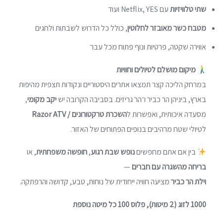
שתי טלוויזיות
עם Netflix, YES ועוד
מטבח כשר מאובזר לחלוטין
, כולל כל הדרוש לשבתות ולחגים
אווירה שקטה, פרטיות ונוף פתוח מכל עבר
מיקום מושלם לטיולים וחוויות
במרחק הליכה קצר תמצאו אתרים היסטוריים ונקודות תצפית מהיפות
בארץ, ביניהן
הר כביר
ו־
הר גריזים
. בסביבה הקרובה יש
יקב מקומי
,
מסעדה איכותית, ואפשרות ל
השכרת טרקטורונים / Razor ATV
לטיולי שטח מרהיבים בנופים הפתוחים של האזור.
בין אם אתם מחפשים
נופש שבת רגוע
,
חופשה משפחתית
, או
בריחה מהשגרה עם חברים
—
וילת הר כביר
מציעה חוויה ייחודית של נוחות, טבע, קדושה והרפתקה.
1000 לזוג (2 מיטות), פלוס 100 כל מיטה נוספת