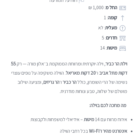
דווח על המודעה
החל מ
: 1,000 ₪
קומה
: 1
מעלית
: לא
חדרים
: 5
מיטות
: 14
וילת הר כביר
, וילה יוקרתית ומרווחת הממוקמת ב־
אלון מורה
— רק
55
דקות מתל אביב
ו־
20 דקות מאריאל
. הווילה משקיפה על נופים עוצרי
נשימה של הרי השומרון, כולל
הר כביר
ו־
הר גריזים
, ומציעה שילוב
מושלם של שלווה, טבע ונוחות מודרנית.
מה מחכה לכם בוילה:
אירוח מרווח עם 14
מיטות
– אידיאלי למשפחות ולקבוצות
אינטרנט מהיר ו־Wi-Fi
בכל רחבי הווילה