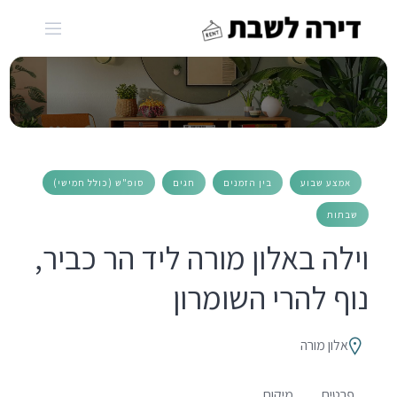
Ski
t
conten
אמצע שבוע
בין הזמנים
חגים
סופ"ש (כולל חמישי)
שבתות
וילה באלון מורה ליד הר כביר,
נוף להרי השומרון
אלון מורה
פרטים
מיקום