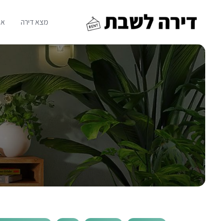
Ski
t
מצא דירה
או
conten