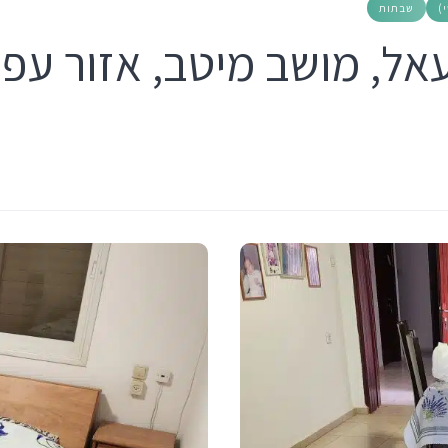
)
שבתות
אל, מושב מיטב, אזור עפו