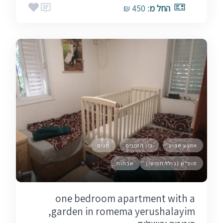
החל מ
: 450 ₪
אמצע שבוע
בין הזמנים
חגים
סופ"ש (כולל חמישי)
שבתות
one bedroom apartment with a
garden in romema yerushalayim,