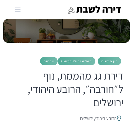
Ski
t
conten
בין הזמנים
סופ"ש (כולל חמישי)
שבתות
דירת גג מהממת, נוף
ל״חורבה״, הרובע היהודי,
ירושלים
הרובע היהודי, ירושלים