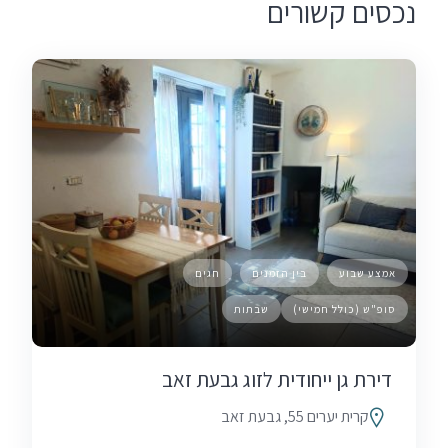
נכסים קשורים
אמצע שבוע
בין הזמנים
חגים
סופ"ש (כולל חמישי)
שבתות
דירת גן ייחודית לזוג גבעת זאב
קרית יערים 55, גבעת זאב