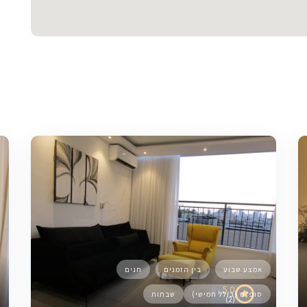
אמצע שבוע
בין הזמנים
חגים
5.0
סופ"ש (כולל חמישי)
שבתות
(2)