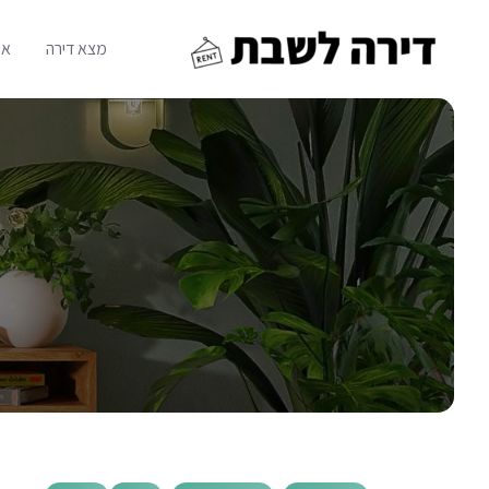
Ski
t
מצא דירה
או
conten