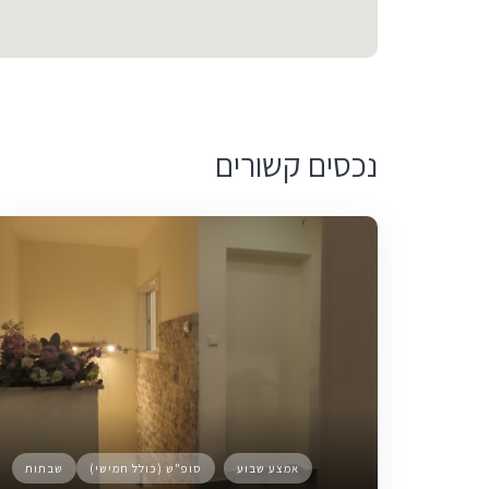
נכסים קשורים
אמצע שבוע
סופ"ש (כולל חמישי)
שבתות