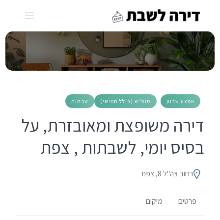
Ski
t
conten
אמצע שבוע
סופ"ש (כולל חמישי)
שבתות
דירה משופצת ומאובזרת, על
בסיס יומי, לשבתות , צפת
רחוב צה"ל 8, צפת
פרטים
מיקום