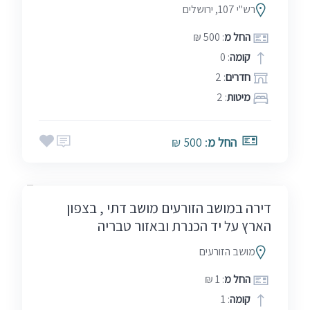
רש"י 107, ירושלים
החל מ
: 500 ₪
קומה
: 0
חדרים
: 2
מיטות
: 2
החל מ
: 500 ₪
אמצע שבוע
חגים
סופ"ש (כולל חמישי)
שבתות
דירה במושב הזורעים מושב דתי , בצפון
הארץ על יד הכנרת ובאזור טבריה
מושב הזורעים
החל מ
: 1 ₪
קומה
: 1