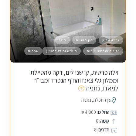
אמצע שבוע
בין הזמנים
חגים
מלונות ומתחמי אירוח
סופ"ש (כולל חמישי)
שבתות
וילה פרטית, קו שני לים, דקה מהטיילת
וממלון גלי צאנז והחוף הנפרד ומבי״ח
לניאדו, נתניה
עין התכלת, נתניה
החל מ
: 4,000 ₪
קומה
: 0
חדרים
: 8