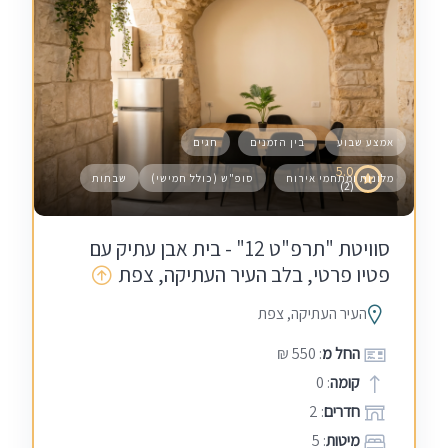
אמצע שבוע
בין הזמנים
חגים
5.0
מלונות ומתחמי אירוח
סופ"ש (כולל חמישי)
שבתות
(2)
סוויטת "תרפ"ט 12" - בית אבן עתיק עם
פטיו פרטי, בלב העיר העתיקה, צפת
העיר העתיקה, צפת
החל מ
: 550 ₪
קומה
: 0
חדרים
: 2
מיטות
: 5