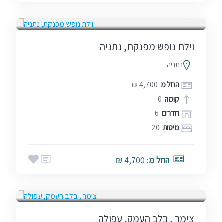
בין הזמנים
שבתות
וילת נופש מפנקת, נתניה
נתניה
החל מ
: 4,700 ₪
קומה
: 0
חדרים
: 6
מיטות
: 20
החל מ
: 4,700 ₪
אמצע שבוע
בין הזמנים
חגים
מלונות ומתחמי אירוח
סופ"ש (כולל חמישי)
שבתות
צימר , בלב העמק, עפולה