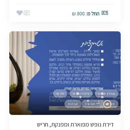
החל מ
: 800 ₪
אמצע שבוע
בין הזמנים
חגים
5.0
סופ"ש (כולל חמישי)
שבתות
(1)
דירת נופש מפוארת ומפנקת, חריש