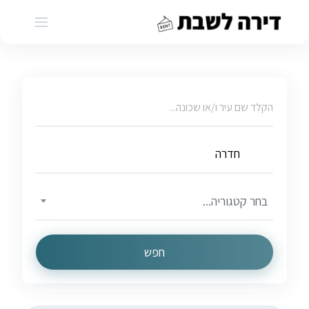
Ski
t
conten
בחר קטגוריה...
חפש